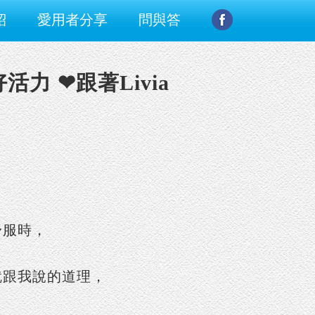
紹
愛用者分享
問與答
力 ❤跟著Livia
舒服時，
就跟我說的道理，