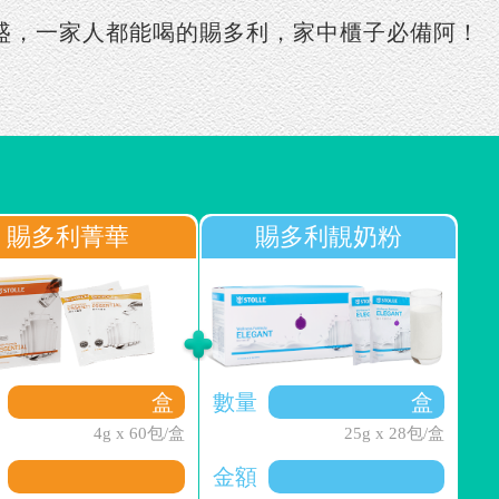
盛，一家人都能喝的賜多利，家中櫃子必備阿！
賜多利菁華
賜多利靚奶粉
數量
4g x 60包/盒
25g x 28包/盒
金額