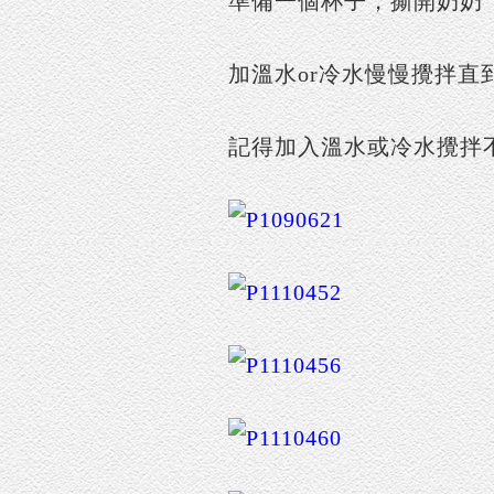
準備一個杯子，撕開奶奶
加溫水or冷水慢慢攪拌
記得加入溫水或冷水攪拌