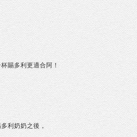
一杯賜多利更適合阿！
，
賜多利奶奶之後，