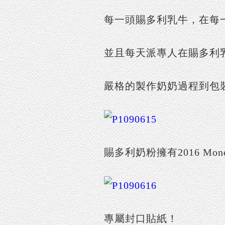
每一頭賜多利乳牛，在每
並且每天派專人在賜多利
嚴格的製作奶奶過程到包
賜多利奶粉擁有2016 Mon
專屬封口貼紙！