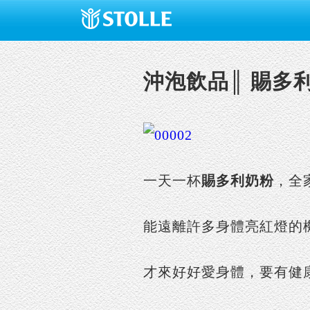
沖泡飲品║ 賜多利
一天一杯
賜多利奶粉
，全
能遠離許多身體亮紅燈的
才來好好愛身體，要有健