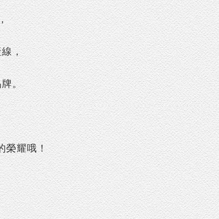
，
產線，
品牌。
金獎的榮耀哦！