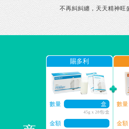
不再糾糾纏，天天精神旺
賜多利
數量
數量
45g x 28包/盒
金額
金額