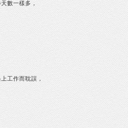
學天數一樣多，
遇上工作而耽誤，
，