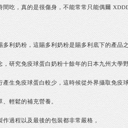
間吃，真的是很傷身，不能常常只能偶爾 XDD
賜多利奶粉，這賜多利奶粉是賜多利底下的產品
念，研究免疫球蛋白奶粉十餘年的日本九州大學
行產生免疫球蛋白較少，這時候從外界攝取免疫
單、輕鬆的補充營養。
製作過程以及最後的包裝都非常嚴格，