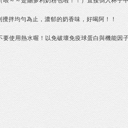
（喂～～是賜多利奶粉包啦！！）直接倒入杯子
直到攪拌均勻為止，濃郁的奶香味，好喝阿！！
不要使用熱水喔！以免破壞免疫球蛋白與機能因