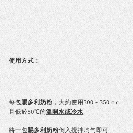
使用方式：
每包
賜多利奶粉
，大約使用300～350 c.c.
且低於50℃的
溫開水或冷水
將一包
賜多利奶粉
倒入攪拌均勻即可