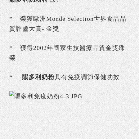
* 榮獲歐洲Monde Selection世界食品品
質評鑒大賞- 金獎
* 獲得2002年國家生技醫療品質金獎殊
榮
*
賜多利奶粉
具有免疫調節保健功效