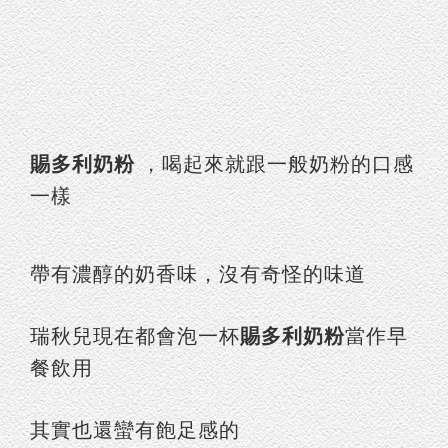
賜多利奶粉
，喝起來就跟一般奶粉的口感
一樣
帶有濃醇的奶香味，沒有奇怪的味道
瑞秋兒現在都會泡一杯
賜多利奶粉
當作早
餐飲用
其實也還蠻有飽足感的