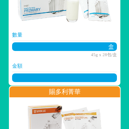
數量
45g x 28包/盒
金額
賜多利菁華