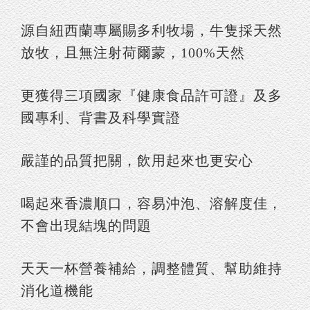
源自紐西蘭專屬賜多利牧場，牛隻採天然
放牧，且無注射荷爾蒙，100%天然
更獲得三項國家『健康食品許可證』及多
國專利、背書及科學實證
嚴謹的品質把關，飲用起來也更安心
喝起來香濃順口，容易沖泡、溶解度佳，
不會出現結塊的問題
天天一杯營養補給，調整體質、幫助維持
消化道機能