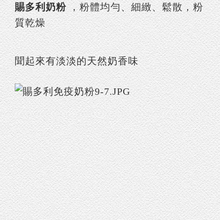
賜多利奶粉
，粉體均勻、細緻、鬆散，粉
質乾燥
聞起來有淡淡的天然奶香味