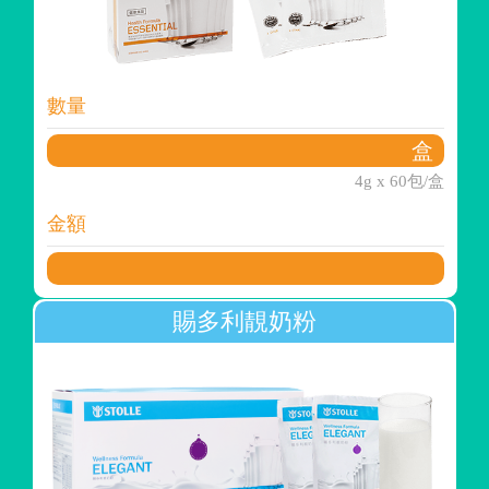
數量
4g x 60包/盒
金額
賜多利靚奶粉