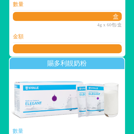
數量
4g x 60包/盒
金額
賜多利靚奶粉
數量