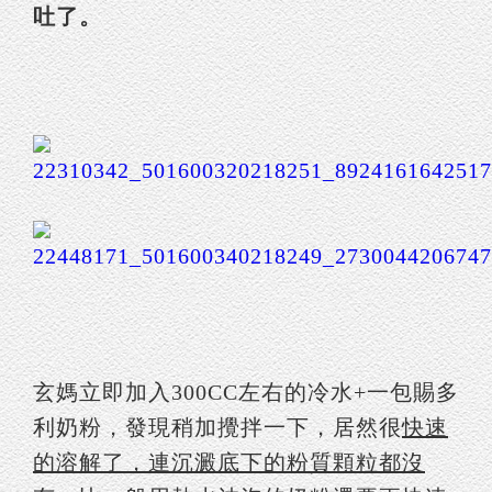
吐了。
玄媽立即加入300CC左右的冷水+一包賜多
利奶粉，發現稍加攪拌一下，居然很
快速
的溶解了，連沉澱底下的粉質顆粒都沒