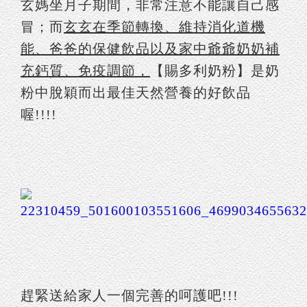
玄媽坐月子期間，非常注意不能讓自己感
冒；而
玄玄在季節轉換、維持消化道機
能、爸爸的保健飲品以及家中爺爺奶奶補
充鈣質、免疫調節，
【賜多利奶粉】是奶
粉中脫穎而出最佳天然營養的好飲品
喔!!!!
趕緊送給家人一個完善的呵護吧!!!