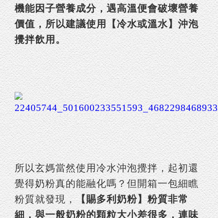
機能因子營養成分，遇高溫便會破壞營養
價值，所以建議使用【冷水或溫水】沖泡
攪拌飲用。
所以玄媽當然使用冷水沖泡攪拌，起初還
覺得奶粉真的能融化嗎？但開箱一包細瞧
粉質就發現，
【賜多利奶粉】粉質非常
細，與一般奶粉的顆粒大小差很多，連味