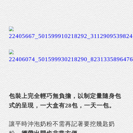
包裝上完全輕巧無負擔，以制定量隨身包
式的呈現，一大盒有28包，一天一包。
讓平時沖泡奶粉不需再記著要挖幾匙奶