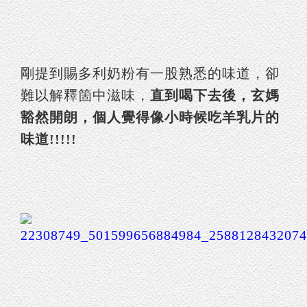
剛提到賜多利奶粉有一股熟悉的味道，卻
難以解釋箇中滋味，
直到喝下去後，玄媽
豁然開朗，個人覺得像小時候吃羊乳片的
味道!!!!!