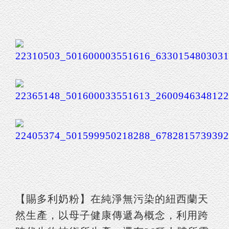
【賜多利奶粉】在純淨無污染的紐西蘭天
然生產，以母子健康傳遞為概念，利用跨